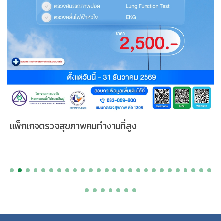
แพ็กเกจตรวจสุขภาพคนทำงานนอกชายฝั่ง