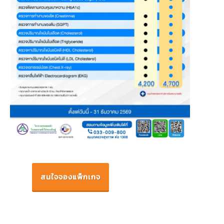
สนใจจองแพ็กเกจ