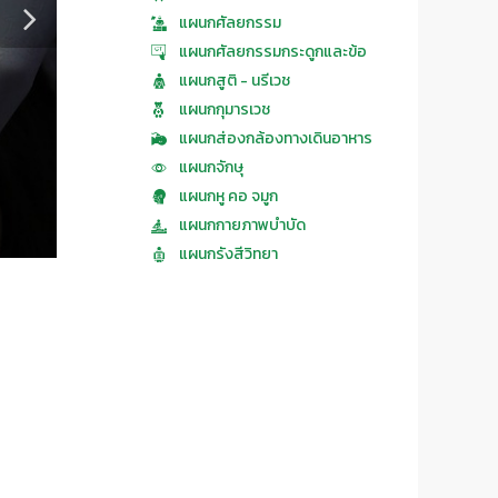
แผนกศัลยกรรม
แผนกศัลยกรรมกระดูกและข้อ
แผนกสูติ - นรีเวช
แผนกกุมารเวช
แผนกส่องกล้องทางเดินอาหาร
แผนกจักษุ
แผนกทันตกรรม
แผนกหู คอ จมูก
แผนกกายภาพบำบัด
แผนกรังสีวิทยา