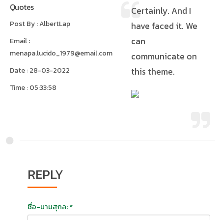
Quotes
Certainly. And I
Post By : AlbertLap
have faced it. We
can
Email :
menapa.lucido_1979@email.com
communicate on
Date : 28-03-2022
this theme.
Time : 05:33:58
REPLY
ชื่อ-นามสุกล: *