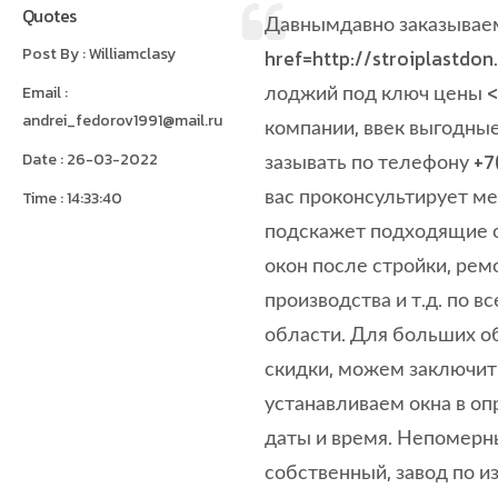
Quotes
Давнымдавно заказываем
Post By : Williamclasy
href=http://stroiplastdo
лоджий под ключ цены <
Email :
andrei_fedorov1991@mail.ru
компании, ввек выгодны
Date : 26-03-2022
зазывать по телефону +7(
вас проконсультирует м
Time : 14:33:40
подскажет подходящие о
окон после стройки, рем
производства и т.д. по в
области. Для больших 
скидки, можем заключит
устанавливаем окна в о
даты и время. Непомерн
собственный, завод по 