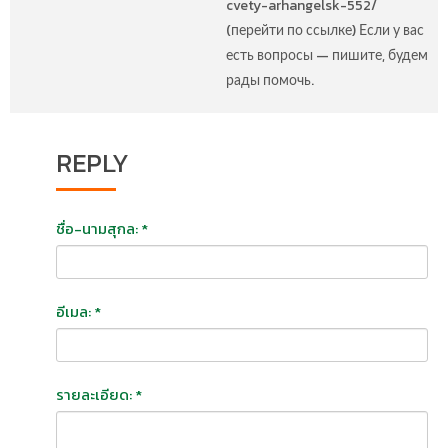
cvety-arhangelsk-552/
(перейти по ссылке) Если у вас
есть вопросы — пишите, будем
рады помочь.
REPLY
ชื่อ-นามสุกล: *
อีเมล: *
รายละเอียด: *