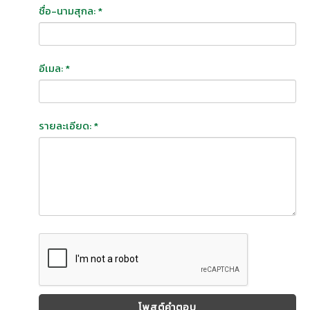
ชื่อ-นามสุกล: *
อีเมล: *
รายละเอียด: *
โพสต์คำตอบ